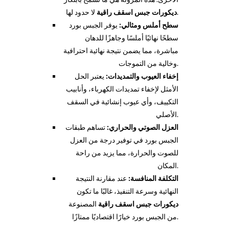
لا حدود لها.
ديكورات جبس اسقف راقية
سطح أملس ومثالي:
يوفر الجبس بورد
سطحًا نهائيًا أملسًا وجاهزًا للدهان
مباشرة، مما يضمن نتيجة نهائية احترافية
وخالية من التموجات.
إخفاء العيوب والتمديدات:
يعتبر الحل
الأمثل لإخفاء تمديدات الكهرباء، وأنابيب
التكييف، وأي عيوب إنشائية في السقف
الأصلي.
العزل الصوتي والحراري:
تساهم طبقات
الجبس بورد في توفير درجة من العزل
للصوت والحرارة، مما يزيد من راحة
المكان.
التكلفة المنافسة:
عند مقارنة النتيجة
النهائية وسرعة التنفيذ، غالبًا ما تكون
ديكورات جبس اسقف راقية
المصنوعة
من الجبس بورد خيارًا اقتصاديًا ممتازًا.