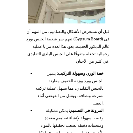
قبل أن نستعرض الأشكال والتصاميم، من المهم أن
نفهم سر شعبية الجبس بورد (Gypsum Board) في
عالم الديكور الحديث. يعود هذا لعدة مزايا عملية
وجمالية تجعله متفوقًا على الجبس البلدي التقليدي
في كثير من الأحيان:
خفة الوزن وسهولة التركيب:
يتميز
الجبس بورد بوزنه الخفيف مقارنة
بالجبس التقليدي، مما يسهل عملية تركيبه
بسرعة ونظافة، ويقلل من الفوضى أثناء
العمل.
المرونة في التصميم:
يمكن تشكيله
وقصه بسهولة لإنشاء تصاميم معقدة
ومنحنيات دقيقة يصعب تحقيقها بالمواد
الأخرى. هذه المرونة هي ما تسمح بابتكار