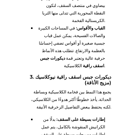
بيضاوي في منتصف السقف، لتكون
النقطة المحورية التي تتدلى منها الثريا
الكريستالية الفخمة.
القباب والأقواس:
في المساحات الكبيرة
والصالات الفسيحة، يمكن عمل قباب
جبسية صغيرة أو أقواس تضفي إحساسًا
بالعظمة والارتفاع. تتطلب هذه الأنماط
حرفية عالية وتعتبر قمة
ديكورات جبس
الكلاسيكية.
اسقف راقية
3. ديكورات جبس اسقف راقية نيوكلاسيك
(مزيج الأناقة)
يجمع هذا النمط بين فخامة الكلاسيكية وبساطة
الحداثة. يأخذ خطوطًا أكثر هدوءًا من الكلاسيكي،
لكنه يحتفظ ببعض التفاصيل الزخرفية الأنيقة.
إطارات بسيطة على السقف:
بدلًا من
الكرانيش المنقوشة بالكامل، يتم عمل
إطارات ومربعات بسيطة على السقف