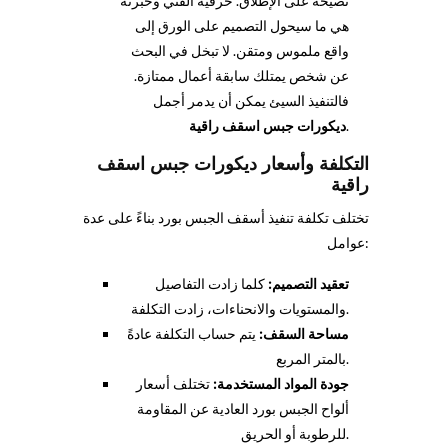
نصيحة على الإطلاق. حرفية الفني وخبرته
هي ما سيحول التصميم على الورق إلى
واقع ملموس ومتقن. لا تبخل في البحث
عن شخص يمتلك سابقة أعمال ممتازة.
فالتنفيذ السيئ يمكن أن يدمر أجمل
.
ديكورات جبس اسقف راقية
التكلفة وأسعار ديكورات جبس اسقف
راقية
تختلف تكلفة تنفيذ أسقف الجبس بورد بناءً على عدة
عوامل:
تعقيد التصميم:
كلما زادت التفاصيل
والمستويات والانحناءات، زادت التكلفة.
مساحة السقف:
يتم حساب التكلفة عادةً
بالمتر المربع.
جودة المواد المستخدمة:
تختلف أسعار
ألواح الجبس بورد العادية عن المقاومة
للرطوبة أو الحريق.