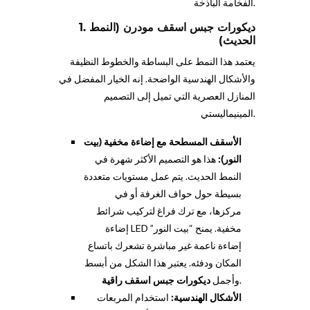
الفخامة الباذخة.
1. ديكورات جبس اسقف مودرن (النمط
الحديث)
يعتمد هذا النمط على البساطة والخطوط النظيفة
والأشكال الهندسية الواضحة. إنه الخيار المفضل في
المنازل العصرية التي تميل إلى التصميم
المينيماليستي.
الأسقف المسطحة مع إضاءة مخفية (بيت
النور):
هذا هو التصميم الأكثر شهرة في
النمط الحديث. يتم عمل مستويات متعددة
بسيطة حول حواف الغرفة أو في
مركزها، مع ترك فراغ لتركيب شرائط
إضاءة LED مخفية. يمنح “بيت النور”
إضاءة ناعمة غير مباشرة تشعرك باتساع
المكان ودفئه. يعتبر هذا الشكل من أبسط
.
وأجمل
ديكورات جبس اسقف راقية
الأشكال الهندسية:
استخدام المربعات