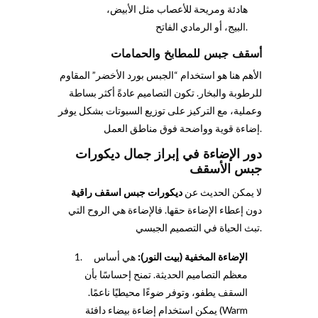
هادئة ومريحة للأعصاب مثل الأبيض،
البيج، أو الرمادي الفاتح.
أسقف جبس للمطابخ والحمامات
الأهم هنا هو استخدام “الجبس بورد الأخضر” المقاوم
للرطوبة والبخار. تكون التصاميم عادةً أكثر بساطة
وعملية، مع التركيز على توزيع السبوتات بشكل يوفر
إضاءة قوية وواضحة فوق مناطق العمل.
دور الإضاءة في إبراز جمال ديكورات
جبس الأسقف
لا يمكن الحديث عن
ديكورات جبس اسقف راقية
دون إعطاء الإضاءة حقها. فالإضاءة هي الروح التي
تبث الحياة في التصميم الجبسي.
الإضاءة المخفية (بيت النور):
هي أساس
معظم التصاميم الحديثة. تمنح إحساسًا بأن
السقف يطفو، وتوفر ضوءًا محيطيًا ناعمًا.
يمكن استخدام إضاءة بيضاء دافئة (Warm