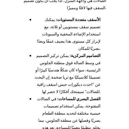
الصالات هي واجهة المنزل، لذا يجب أن يكون تصميم
السقف فيها لافتًا ومميزًا.
الأسقف متعددة المستويات:
يمكنك
تصميم سقف بمستويين أو ثلاثة، مع
استخدام الإضاءة المخفية والسبوتات
لإبراز كل مستوى. هذا يضيف عمقًا وبعدًا
بصريًا للمكان.
التصاميم المركزية:
يمكن تركيز التصميم
في وسط الصالة فوق منطقة الجلوس
الرئيسية، سواء كان شكلًا هندسيًا كبيرًا أو
تصميمًا كلاسيكيًا مع ثريا ضخمة. إن البحث
عن “احدث ديكورات جبس اسقف راقية
للصالات” سيمنحك أفكارًا لا حصر لها.
الفصل البصري للمساحات:
في الصالات
المفتوحة، يمكن استخدام تصميمات
جبسية مختلفة لتحديد منطقة الطعام
بصريًا وفصلها عن منطقة الجلوس، مما
يخلق تنظيمًا وهميًا للمساحة. تعد هذه